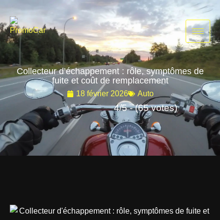
Aller
au
contenu
Collecteur d’échappement : rôle, symptômes de
fuite et coût de remplacement
18 février 2026
Auto
4/5 - (65 votes)