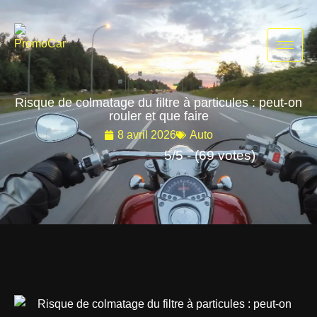
Aller
au
contenu
Risque de colmatage du filtre à particules : peut-on
rouler et que faire
8 avril 2026
Auto
5/5 - (69 votes)