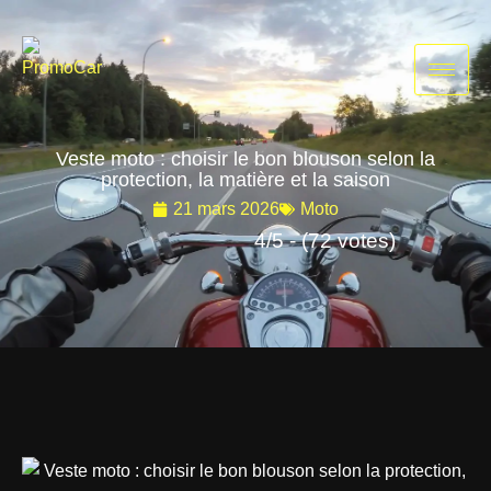
Aller
au
contenu
Veste moto : choisir le bon blouson selon la
protection, la matière et la saison
21 mars 2026
Moto
4/5 - (72 votes)