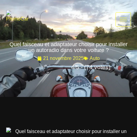
Aller
au
contenu
Quel faisceau et adaptateur choisir pour installer
un autoradio dans votre voiture ?
21 novembre 2025
Auto
4/5 - (74 votes)